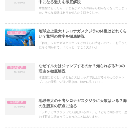
中になる魅力を徹底解説
水族館に行ったら、子どもがアシカの前から動かなくなってしまっ
た。そんな経験はありませんか？顔をくしゃ...
地球史上最大！シロナガスクジラの体重はどれくら
海生哺乳類
い？驚愕の数字を徹底解説
「ねえ、シロナガスクジラってどのくらい大きいの？」。お子さん
にそう聞かれて、「えっと…すごく大きいよ...
なぜイルカはジャンプするのか？知られざる3つの
海生哺乳類
理由を徹底解説
水族館に行くと、子どもが大はしゃぎで見上げるイルカのジャン
プ。あの優雅で力強い動きは、確かに見ていて...
地球最大の王者シロナガスクジラに天敵はいる？海
海生哺乳類
の生態系の頂点に迫る
「シロナガスクジラって天敵はいるの？」と子どもに聞かれて、思
わず答えに詰まってしまったことはありませ...