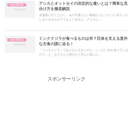
アシカとオットセイの決定的な違いとは？簡単な見
海生哺乳類
分け方を徹底解説
水族館に行くたびに、あの可愛らしい動物たちについつい見入って
しまいませんか？でもよく見ると、アシカと...
ミンククジラが食べるものは何？巨体を支える意外
海生哺乳類
な主食の謎に迫る！
「ミンククジラってあんなに大きいのに、いったい何を食べている
の？」と、お子さんに聞かれて答えに困った...
スポンサーリンク