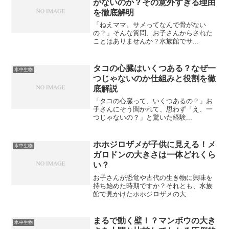
がないのか？その意外すぎる理由
を徹底解明
「ねえママ、サメってなんで骨がない
の？」そんな質問、お子さんからされた
ことはありませんか？水族館でサ...
タコの心臓はいくつある？なぜ一
水中生物
つじゃないのか仕組みと役割を徹
底解説
「タコの心臓って、いくつあるの？」お
子さんにそう聞かれて、思わず「え、一
つじゃないの？」と驚いた経験...
ホホジロザメが子供に見える！メ
水中生物
ガロドンの大きさは一体どれくら
い？
お子さんが恐竜や古代の生き物に興味を
持ち始めた時期ですか？それとも、水族
館で見かけたホホジロザメの大...
まるで動く壁！？マンボウの大き
水中生物