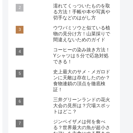
濡れてくっついたものを取
る方法！手帳や本や写真や
切手などのはがし方
ウワバミソウと似ている植
物の見分け方！山菜採りで
間違えないためのガイド
コーヒーの染み抜き方法！
Yシャツは５分で応急対処
できる！
史上最大のサメ・メガロド
ンに天敵は存在したのか？
食物連鎖の頂点を徹底検
証！
三井グリーンランドの花火
大会の見所は？穴場スポッ
トはどこ？
ジンベイザメは何を食べ
る？世界最大の魚が超小さ