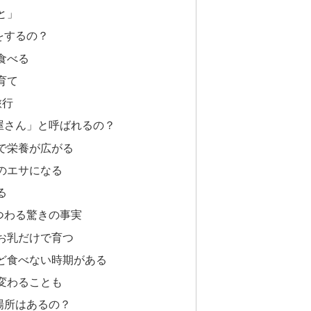
と」
をするの？
食べる
育て
旅行
屋さん」と呼ばれるの？
で栄養が広がる
のエサになる
る
つわる驚きの事実
お乳だけで育つ
ど食べない時期がある
変わることも
場所はあるの？