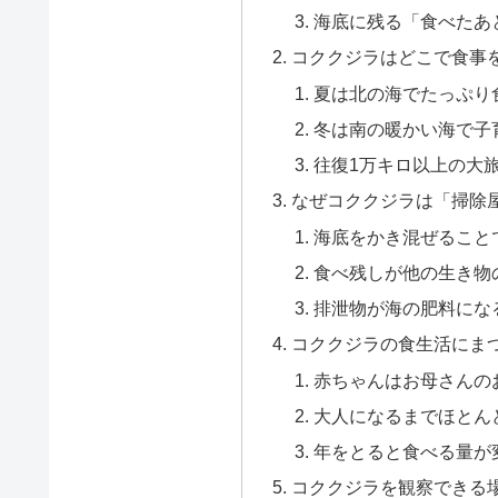
海底に残る「食べたあ
コククジラはどこで食事
夏は北の海でたっぷり
冬は南の暖かい海で子
往復1万キロ以上の大
なぜコククジラは「掃除
海底をかき混ぜること
食べ残しが他の生き物
排泄物が海の肥料にな
コククジラの食生活にま
赤ちゃんはお母さんの
大人になるまでほとん
年をとると食べる量が
コククジラを観察できる