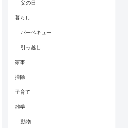
父の日
暮らし
バーベキュー
引っ越し
家事
掃除
子育て
雑学
動物