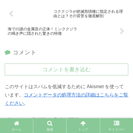
コククジラが絶滅危惧種に指定される理
由とは？その背景を徹底解剖
海での謎の金属音の正体！ミンククジラ
の鳴き声に隠された驚きの特徴
コメント
コメントを書き込む
このサイトはスパムを低減するために Akismet を使って
います。
コメントデータの処理方法の詳細はこちらをご覧
ください
。
ホーム
雑学
海生哺乳類
ホーム
検索
トップ
サイドバー