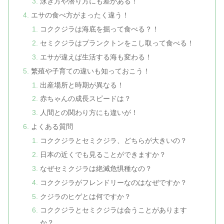
泳ぎ方や潜り方にも差がある！
エサの食べ方がまったく違う！
コククジラは海底を掘って食べる？！
セミクジラはプランクトンをこし取って食べる！
エサが違えば生活する海も変わる！
繁殖や子育ての違いも知っておこう！
出産場所と時期が異なる！
赤ちゃんの成長スピードは？
人間との関わり方にも違いが！
よくある質問
コククジラとセミクジラ、どちらが大きいの？
日本の近くでも見ることができますか？
なぜセミクジラは絶滅危惧種なの？
コククジラがフレンドリーなのはなぜですか？
クジラのヒゲとは何ですか？
コククジラとセミクジラは会うことがあります
か？