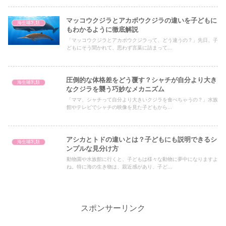
マッコウクジラとアカボウクジラの違いを子どもに
海生哺乳類
もわかるように徹底解説
「マッコウクジラとアカボウクジラって、どう違うの？」先日、子
どもにそう聞かれて、思わず言葉に詰まって...
圧倒的な体格差をどう覆す？シャチが自分より大き
海生哺乳類
なクジラを襲う巧妙なメカニズム
「ママ、シャチって自分より大きいクジラを食べちゃうの？」水族
館やテレビでシャチの映像を見た子どもから...
アシカとトドの違いとは？子どもにも説明できるシ
海生哺乳類
ンプルな見分け方
動物園や水族館に行くと、子どもは様々な動物に夢中になりますよ
ね。特に海の生き物は、親近感があり、子ど...
スポンサーリンク