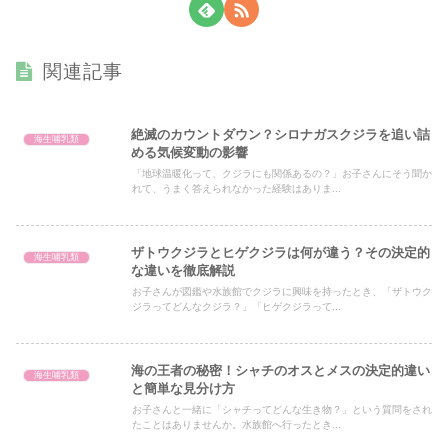
関連記事
絶滅のカウントダウン？シロナガスクジラを追い詰
海生哺乳類
める気候変動の影響
「地球温暖化って、クジラにも関係あるの？」お子さんにそう聞か
れて、うまく答えられなかった経験はありま...
ザトウクジラとヒゲクジラは何が違う？その決定的
海生哺乳類
な違いを徹底解説
お子さんが図鑑や水族館でクジラに興味を持ったとき、「ザトウク
ジラってどんなクジラ？」「ヒゲクジラって...
海の王者の秘密！シャチのオスとメスの決定的違い
海生哺乳類
と簡単な見分け方
お子さんと一緒に「シャチってどんな生き物？」という質問をされ
たことはありませんか。水族館へ行ったとき...