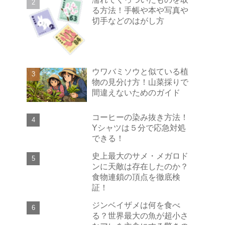
る方法！手帳や本や写真や
切手などのはがし方
ウワバミソウと似ている植
物の見分け方！山菜採りで
間違えないためのガイド
コーヒーの染み抜き方法！
Yシャツは５分で応急対処
できる！
史上最大のサメ・メガロド
ンに天敵は存在したのか？
食物連鎖の頂点を徹底検
証！
ジンベイザメは何を食べ
る？世界最大の魚が超小さ