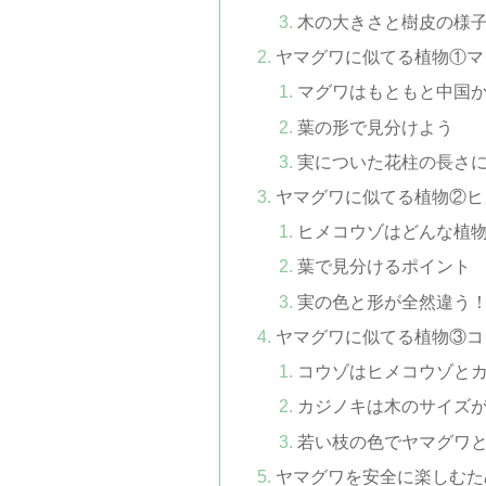
木の大きさと樹皮の様
ヤマグワに似てる植物①マ
マグワはもともと中国
葉の形で見分けよう
実についた花柱の長さ
ヤマグワに似てる植物②ヒ
ヒメコウゾはどんな植
葉で見分けるポイント
実の色と形が全然違う
ヤマグワに似てる植物③コ
コウゾはヒメコウゾと
カジノキは木のサイズ
若い枝の色でヤマグワ
ヤマグワを安全に楽しむた