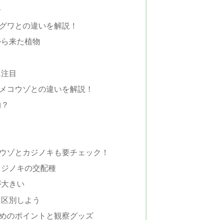
子
グワとの違いを解説！
から来た植物
に注目
メコウゾとの違いを解説！
物？
！
ウゾとカジノキも要チェック！
カジノキの交配種
が大きい
と区別しよう
めのポイントと観察グッズ