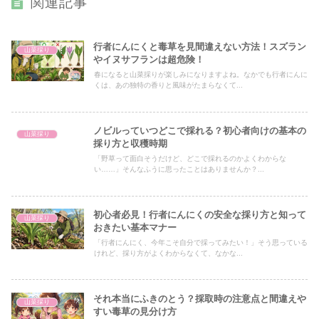
関連記事
行者にんにくと毒草を見間違えない方法！スズラン
山菜採り
やイヌサフランは超危険！
春になると山菜採りが楽しみになりますよね。なかでも行者にんに
くは、あの独特の香りと風味がたまらなくて...
ノビルっていつどこで採れる？初心者向けの基本の
山菜採り
採り方と収穫時期
「野草って面白そうだけど、どこで採れるのかよくわからな
い……」そんなふうに思ったことはありませんか？...
初心者必見！行者にんにくの安全な採り方と知って
山菜採り
おきたい基本マナー
「行者にんにく、今年こそ自分で採ってみたい！」そう思っている
けれど、採り方がよくわからなくて、なかな...
それ本当にふきのとう？採取時の注意点と間違えや
山菜採り
すい毒草の見分け方