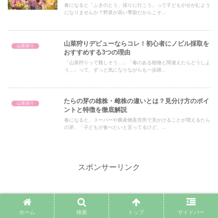
春になると「ふきのとう、採りに行こう」って子どもがせがむよう
になりませんか？野菜が高い季節だからこそ...
山菜狩りデビューならコレ！初心者にノビル採取を
山菜採り
おすすめする3つの理由
「山菜狩りって難しそう…」「毒のある植物と間違えたらどうしよ
う…」って、ずっと気になりながらも一歩踏...
たらの芽の雄株・雌株の違いとは？見分け方のポイ
山菜採り
ントと特徴を徹底解説
春になると、スーパーや農産物直売所で見かけることが増えるたら
の芽。「子どもが食べたいと言ってるけど、...
スポンサーリンク
ホーム
検索
トップ
サイドバー