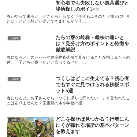
初心者でも失敗しない道具選びと
場所探しのポイント
春がやって来ると、どこからともなく「今年もふきのとう採りに行き
たい」という想いが湧いてきませんか？子...
たらの芽の雄株・雌株の違いと
山菜採り
は？見分け方のポイントと特徴を
徹底解説
春になると、スーパーや農産物直売所で見かけることが増えるたらの
芽。「子どもが食べたいと言ってるけど、...
つくしはどこに生えてる？初心者
山菜採り
でもすぐに見つけられる鉄板スポ
ット5選
春になると、お子さんから「つくし採りに行きたい！」と言われたこ
とはありませんか？図書館の本や学校の授...
どこを探せば見つかる？行者にん
山菜採り
にくが採れる場所の基本パターン
を教えます