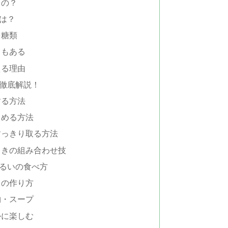
もの？
は？
多糖類
きもある
える理由
徹底解説！
する方法
しめる方法
すっきり取る方法
ときの組み合わせ技
るいの食べ方
しの作り方
物・スープ
かに楽しむ