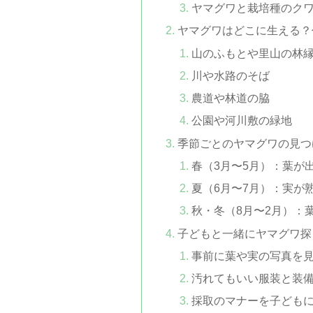
ヤマグワと栽培種のク
ヤマグワはどこに生える？
山のふもとや里山の林
川や水路のそば
農道や林道の脇
公園や河川敷の緑地
季節ごとのヤマグワの見つ
春（3月〜5月）：葉が
夏（6月〜7月）：実が
秋・冬（8月〜2月）：
子どもと一緒にヤマグワ探
事前に葉や実の写真を
汚れてもいい服装と装
採取のマナーを子ども