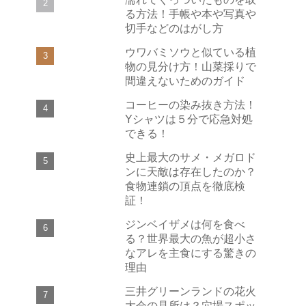
る方法！手帳や本や写真や
切手などのはがし方
ウワバミソウと似ている植
物の見分け方！山菜採りで
間違えないためのガイド
コーヒーの染み抜き方法！
Yシャツは５分で応急対処
できる！
史上最大のサメ・メガロド
ンに天敵は存在したのか？
食物連鎖の頂点を徹底検
証！
ジンベイザメは何を食べ
る？世界最大の魚が超小さ
なアレを主食にする驚きの
理由
三井グリーンランドの花火
大会の見所は？穴場スポッ