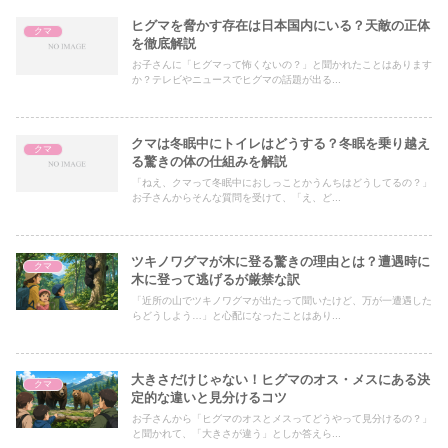
ヒグマを脅かす存在は日本国内にいる？天敵の正体
クマ
を徹底解説
お子さんに「ヒグマって怖くないの？」と聞かれたことはあります
か？テレビやニュースでヒグマの話題が出る...
クマは冬眠中にトイレはどうする？冬眠を乗り越え
クマ
る驚きの体の仕組みを解説
「ねえ、クマって冬眠中におしっことかうんちはどうしてるの？」
お子さんからそんな質問を受けて、「え、ど...
ツキノワグマが木に登る驚きの理由とは？遭遇時に
クマ
木に登って逃げるが厳禁な訳
「近所の山でツキノワグマが出たって聞いたけど、万が一遭遇した
らどうしよう…」と心配になったことはあり...
大きさだけじゃない！ヒグマのオス・メスにある決
クマ
定的な違いと見分けるコツ
お子さんから「ヒグマのオスとメスってどうやって見分けるの？」
と聞かれて、「大きさが違う」としか答えら...