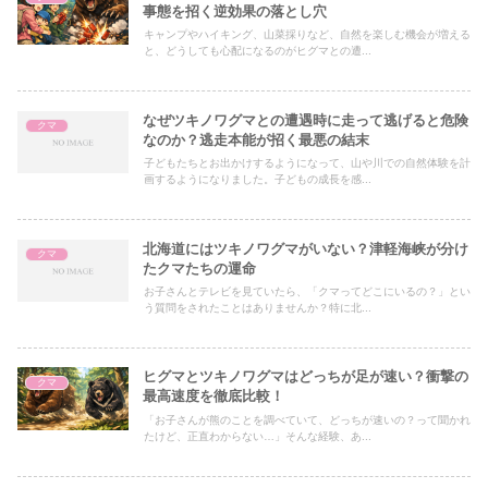
事態を招く逆効果の落とし穴
キャンプやハイキング、山菜採りなど、自然を楽しむ機会が増える
と、どうしても心配になるのがヒグマとの遭...
なぜツキノワグマとの遭遇時に走って逃げると危険
クマ
なのか？逃走本能が招く最悪の結末
子どもたちとお出かけするようになって、山や川での自然体験を計
画するようになりました。子どもの成長を感...
北海道にはツキノワグマがいない？津軽海峡が分け
クマ
たクマたちの運命
お子さんとテレビを見ていたら、「クマってどこにいるの？」とい
う質問をされたことはありませんか？特に北...
ヒグマとツキノワグマはどっちが足が速い？衝撃の
クマ
最高速度を徹底比較！
「お子さんが熊のことを調べていて、どっちが速いの？って聞かれ
たけど、正直わからない…」そんな経験、あ...