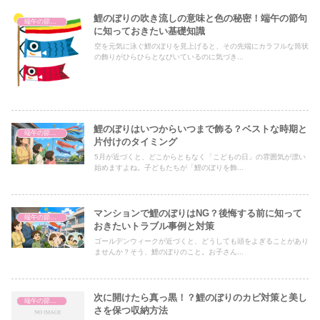
鯉のぼりの吹き流しの意味と色の秘密！端午の節句
端午の節句・こどもの日
に知っておきたい基礎知識
空を元気に泳ぐ鯉のぼりを見上げると、その先端にカラフルな筒状
の飾りがひらひらとなびいているのに気づき...
鯉のぼりはいつからいつまで飾る？ベストな時期と
端午の節句・こどもの日
片付けのタイミング
5月が近づくと、どこからともなく「こどもの日」の雰囲気が漂い
始めますよね。子どもたちが「鯉のぼりを飾...
マンションで鯉のぼりはNG？後悔する前に知って
端午の節句・こどもの日
おきたいトラブル事例と対策
ゴールデンウィークが近づくと、どうしても頭をよぎることがあり
ませんか？そう、鯉のぼりのこと。お子さん...
次に開けたら真っ黒！？鯉のぼりのカビ対策と美し
端午の節句・こどもの日
さを保つ収納方法