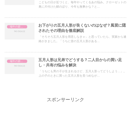
こどもの日が近づくと、毎年やってくるあの悩み。クローゼットの
奥に片付けた鯉のぼり、今年も無事かな？と...
お下がりの五月人形が良くないのはなぜ？風習に隠
端午の節句・こどもの日
されたその理由を徹底解説
「そろそろ五月人形を用意しなきゃ」と思っていたら、実家から連
絡がきました。「うちに昔の五月人形がある...
五月人形は兄弟でどうする？二人目からの買い足
端午の節句・こどもの日
し・共有の悩みを解決
「うちにも男の子が生まれるけど、五月人形ってどうしよう…」。
上の子のときに買った五月人形を見つめなが...
スポンサーリンク