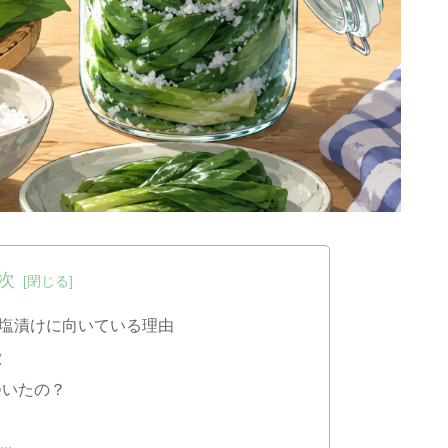
次
塩漬けに向いている理由
徴
ついたの？