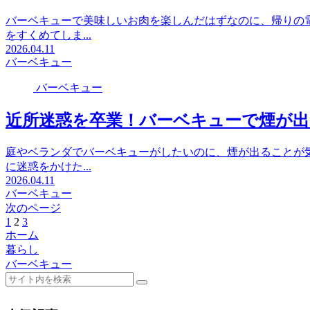
バーベキューで美味しいお肉を楽しんだはずなのに、帰りの
をすくめてしま...
2026.04.11
バーベキュー
バーベキュー
近所迷惑を卒業！バーベキューで煙が
庭やベランダでバーベキューがしたいのに、煙が出ることが
に迷惑をかけた...
2026.04.11
バーベキュー
次のページ
前
1
2
3
次
ホーム
へ
へ
暮らし
バーベキュー