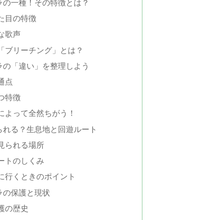
ラの一種！その特徴とは？
た目の特徴
な歌声
「ブリーチング」とは？
ラの「違い」を整理しよう
通点
つ特徴
によって全然ちがう！
られる？生息地と回遊ルート
見られる場所
ートのしくみ
に行くときのポイント
ラの保護と現状
護の歴史