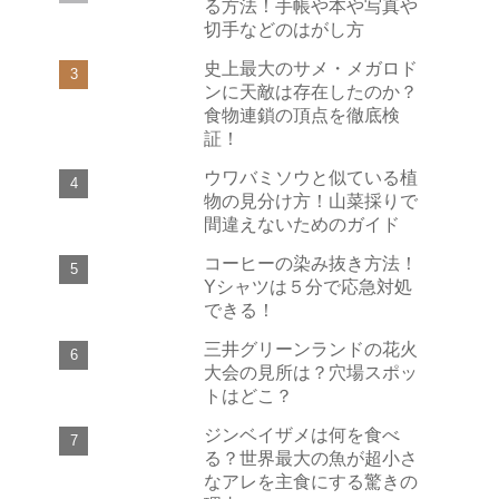
る方法！手帳や本や写真や
切手などのはがし方
史上最大のサメ・メガロド
ンに天敵は存在したのか？
食物連鎖の頂点を徹底検
証！
ウワバミソウと似ている植
物の見分け方！山菜採りで
間違えないためのガイド
コーヒーの染み抜き方法！
Yシャツは５分で応急対処
できる！
三井グリーンランドの花火
大会の見所は？穴場スポッ
トはどこ？
ジンベイザメは何を食べ
る？世界最大の魚が超小さ
なアレを主食にする驚きの