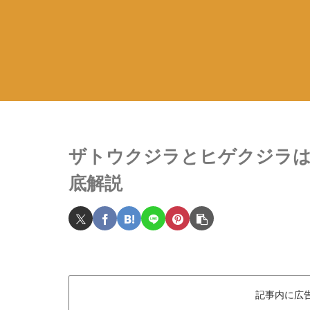
ザトウクジラとヒゲクジラは
底解説
記事内に広