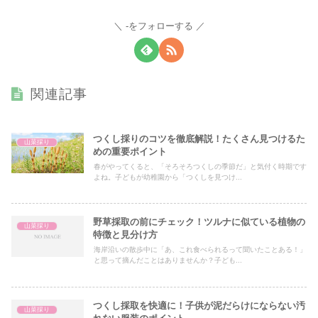
-をフォローする
関連記事
つくし採りのコツを徹底解説！たくさん見つけるた
山菜採り
めの重要ポイント
春がやってくると、「そろそろつくしの季節だ」と気付く時期です
よね。子どもが幼稚園から「つくしを見つけ...
野草採取の前にチェック！ツルナに似ている植物の
山菜採り
特徴と見分け方
海岸沿いの散歩中に「あ、これ食べられるって聞いたことある！」
と思って摘んだことはありませんか？子ども...
つくし採取を快適に！子供が泥だらけにならない汚
山菜採り