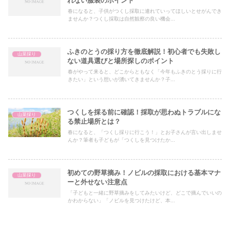
れない服装のポイント
春になると、子供がつくし採取に連れていってほしいとせがんでき
ませんか？つくし採取は自然観察の良い機会...
ふきのとうの採り方を徹底解説！初心者でも失敗し
山菜採り
ない道具選びと場所探しのポイント
春がやって来ると、どこからともなく「今年もふきのとう採りに行
きたい」という想いが湧いてきませんか？子...
つくしを採る前に確認！採取が思わぬトラブルにな
山菜採り
る禁止場所とは？
春になると、「つくし採りに行こう！」とお子さんが言い出しませ
んか？筆者も子どもが「つくしを見つけたか...
初めての野草摘み！ノビルの採取における基本マナ
山菜採り
ーと外せない注意点
「子どもと一緒に野草摘みをしてみたいけど、どこで摘んでいいの
かわからない」「ノビルを見つけたけど、本...