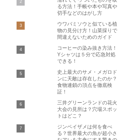
る方法！手帳や本や写真や
切手などのはがし方
ウワバミソウと似ている植
物の見分け方！山菜採りで
間違えないためのガイド
コーヒーの染み抜き方法！
Yシャツは５分で応急対処
できる！
史上最大のサメ・メガロド
ンに天敵は存在したのか？
食物連鎖の頂点を徹底検
証！
三井グリーンランドの花火
大会の見所は？穴場スポッ
トはどこ？
ジンベイザメは何を食べ
る？世界最大の魚が超小さ
なアレを主食にする驚きの