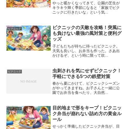
やっと暖かくなってきて、公園の芝生が
キラキラ輝く季節になると「家族でピク
ニックに行きたいな」という気...
ピクニックの天敵を攻略！突風に
ピクニック
も負けない最強の風対策と便利グ
ッズ
子どもたちが待ちに待ったピクニック。
天気も良いし、お弁当も作った。さあ出
かけるぞ、という時に限って吹...
虫刺されを気にせずピクニック！
ピクニック
手軽にできる5つの鉄壁対策
春から夏にかけて、ピクニックシーズン
がやってきますね。お子さんと一緒に公
園でお弁当を食べたり、大自然...
目的地まで形をキープ！ピクニッ
ピクニック
ク弁当が崩れない詰め方の黄金ル
ール
せっかく準備したピクニック弁当が、目