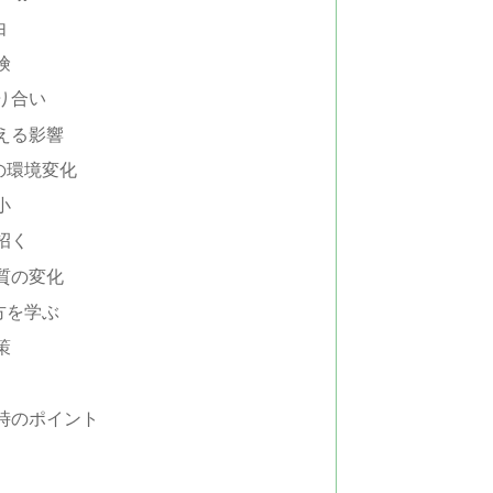
由
険
り合い
える影響
の環境変化
小
招く
質の変化
方を学ぶ
策
時のポイント