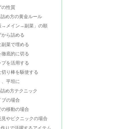
ずの性質
い詰め方の黄金ルール
飯→メイン→副菜」の順
ずから詰める
な副菜で埋める
を徹底的に切る
ップを活用する
仕切り棒を駆使する
く、平坦に
の詰め方テクニック
イブの場合
での移動の場合
花見やピクニックの場合
当作りで活躍するアイテム