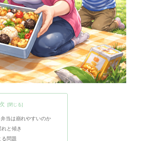
次
ク弁当は崩れやすいのか
揺れと傾き
よる問題