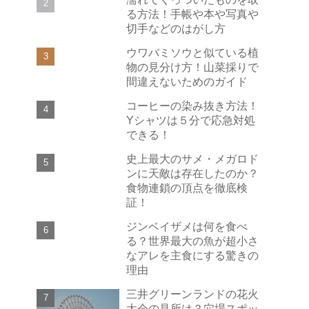
る方法！手帳や本や写真や
切手などのはがし方
ウワバミソウと似ている植
物の見分け方！山菜採りで
間違えないためのガイド
コーヒーの染み抜き方法！
Yシャツは５分で応急対処
できる！
史上最大のサメ・メガロド
ンに天敵は存在したのか？
食物連鎖の頂点を徹底検
証！
ジンベイザメは何を食べ
る？世界最大の魚が超小さ
なアレを主食にする驚きの
理由
三井グリーンランドの花火
大会の見所は？穴場スポッ