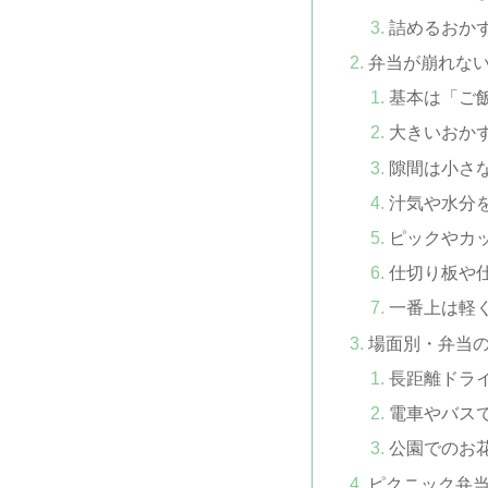
詰めるおか
弁当が崩れな
基本は「ご
大きいおか
隙間は小さ
汁気や水分
ピックやカ
仕切り板や
一番上は軽
場面別・弁当
長距離ドラ
電車やバス
公園でのお
ピクニック弁