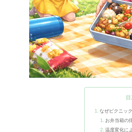
目
なぜピクニッ
お弁当箱の
温度変化に