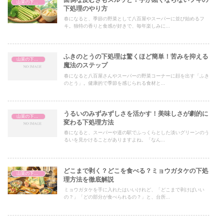
山菜の下処理
下処理のやり方
春になると、季節の野菜として八百屋やスーパーに並び始めるフ
キ。独特の香りと食感が好きで、毎年楽しみに...
ふきのとうの下処理は驚くほど簡単！苦みを抑える
山菜の下処理
魔法のステップ
春になると八百屋さんやスーパーの野菜コーナーに顔を出す「ふき
のとう」。健康的で季節を感じられる食材と...
うるいのみずみずしさを活かす！美味しさが劇的に
山菜の下処理
変わる下処理方法
春になると、スーパーや道の駅でふっくらとした淡いグリーンのう
るいを見かけることがありますよね。「なん...
どこまで剥く？どこを食べる？ミョウガタケの下処
山菜の下処理
理方法を徹底解説
ミョウガタケを手に入れたはいいけれど、「どこまで剥けばいい
の？」「どの部分が食べられるの？」と、台所...