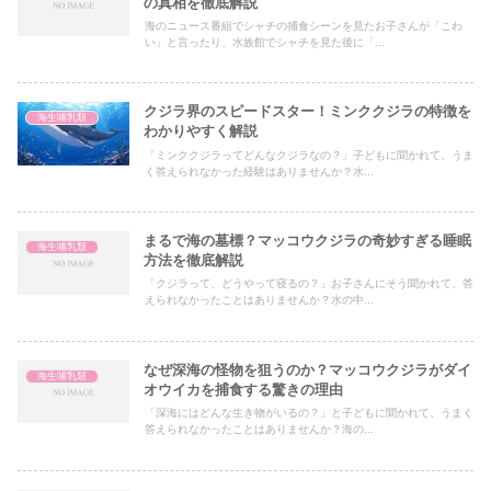
の真相を徹底解説
海のニュース番組でシャチの捕食シーンを見たお子さんが「こわ
い」と言ったり、水族館でシャチを見た後に「...
クジラ界のスピードスター！ミンククジラの特徴を
海生哺乳類
わかりやすく解説
「ミンククジラってどんなクジラなの？」子どもに聞かれて、うま
く答えられなかった経験はありませんか？水...
まるで海の墓標？マッコウクジラの奇妙すぎる睡眠
海生哺乳類
方法を徹底解説
「クジラって、どうやって寝るの？」お子さんにそう聞かれて、答
えられなかったことはありませんか？水の中...
なぜ深海の怪物を狙うのか？マッコウクジラがダイ
海生哺乳類
オウイカを捕食する驚きの理由
「深海にはどんな生き物がいるの？」と子どもに聞かれて、うまく
答えられなかったことはありませんか？海の...