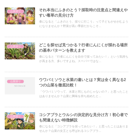
それ本当にふきのとう？採取時の注意点と間違えや
山菜採り
すい毒草の見分け方
春になると「ふきのとう、採りに行こう」って子どもがせがむよう
になりませんか？野菜が高い季節だからこそ...
どこを探せば見つかる？行者にんにくが採れる場所
山菜採り
の基本パターンを教えます
春になると「行者にんにくを自分で採ってみたい！」という気持ち
が高まる方、多いですよね。スーパーではな...
ウワバミソウと水菜の違いとは？実は全く異なる2
山菜採り
つの山菜を徹底比較！
「ウワバミソウって、水菜と同じものじゃないの？」と思ったこと
はありませんか？山菜に興味を持ち始めたと...
コシアブラとウルシの決定的な見分け方！初心者で
山菜採り
も間違えない特徴解説
春になると「コシアブラを採ってみたい！」と思ったことはありま
せんか？山菜の女王とも呼ばれるコシアブラ...