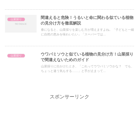
間違えると危険！うるいと命に関わる似ている植物
山菜採り
の見分け方を徹底解説
春になると、山菜採りを楽しむ方が増えますよね。「子どもと一緒
に自然の恵みを味わいたい」「スーパーでは...
ウワバミソウと似ている植物の見分け方！山菜採り
山菜採り
で間違えないためのガイド
山菜採りに出かけたとき、「これってウワバミソウかな？ でも、
ちょっと違う気もする……」と手が止まって...
スポンサーリンク