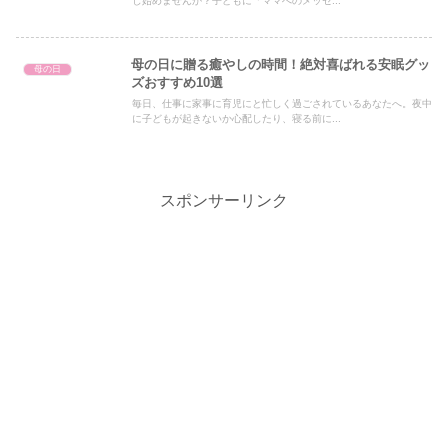
し始めませんか？子どもに「ママへのメッセ...
母の日に贈る癒やしの時間！絶対喜ばれる安眠グッ
母の日
ズおすすめ10選
毎日、仕事に家事に育児にと忙しく過ごされているあなたへ。夜中
に子どもが起きないか心配したり、寝る前に...
スポンサーリンク