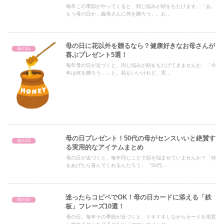
毎年この季節がやってくると、同じ悩みが頭をもたげます。「あ、
もう母の日か…義母さんに何を贈ろう」。お...
母の日に花以外を贈るなら？健康好きなお母さんが
母の日
喜ぶプレゼント5選！
毎年母の日が近づくと、同じ悩みが頭をもたげてきませんか。「今
年は何を贈ろう…」と。花もいいけれど、実...
母の日プレゼント！50代の母がセンスいいと絶賛す
母の日
る実用的なアイテムまとめ
母の日が近づくと、毎年同じことで頭を悩ませていませんか？「何
をあげたら喜んでくれるんだろう」「50代...
迷ったらコピペでOK！母の日カードに添える「鉄
母の日
板」フレーズ10選！
母の日。毎年その季節が近づくと、ドキドキしながらカードを用意